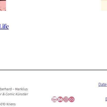
Life
Date
berhard – Markilus
or & Comic Künstler
LinkedIn
Behance
Instagram
Substack
6010 Kriens